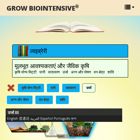
®
GROW BIOINTENSIVE
लाइब्रेरी
मूलभूत आवश्यकताएं और जैविक कृषि
कृषि योग्य मिट्टी पानी वातावरण उर्जा अन्न और पोषण वन क्षेत्र शांति
कृषि योग्य मिट्टी
पानी
वातावरण
उर्जा
अन्न और पोषण
वन क्षेत्र
शांति
उर्जा III
English
普通话
العربية
Español
Português
বাংলা