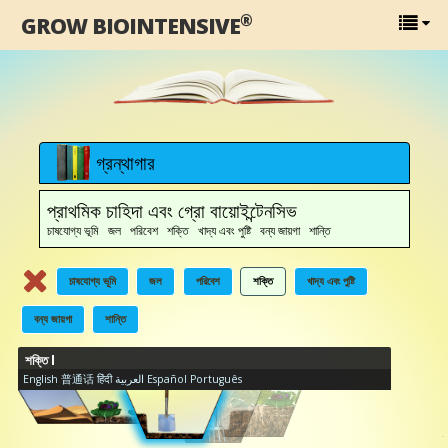
®
GROW BIOINTENSIVE
গ্রন্থাগার
প্রাথমিক চাহিদা এবং গ্রো বায়োইন্টেনসিভ
চাষযোগ্য ভূমি জল পরিবেশ শক্তি খাদ্য এবং পুষ্টি বন্য জায়গা শান্তি
চাষযোগ্য ভূমি
জল
পরিবেশ
শক্তি
খাদ্য এবং পুষ্টি
বন্য জায়গা
শান্তি
শক্তি I
English
普通话
हिंदी
العربية
Español
Português