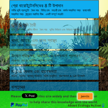
গ্রো বায়োইন্টেনসিভের 8 টি উপাদান
গভীর ভূমি প্রস্তুতি জৈব সার নিবিড় চাষ সহচরী চাষ কার্বন সম্বলিত শষ্য ক্যালোরি
সম্বলিত শষ্য উন্মুক্ত পরাগিত বীজ একটি সম্পূর্ণ পদ্ধতি
ভূমি & ভূমি তৈরী
ভূমি জৈবপদার্থ ভূমির জীবন জৈব সার ভূমির উর্বরতা এবং উর্বরতা প্রাপ্তি
খাদ্য, আহার, এবং মানব স্বাস্থ্য
খাদ্য আহার মানব স্বাস্থ্য
উদ্যান পরিকল্পনা, অর্থনীতি, ও কর্মক্ষমতা প্রসারণ
পরিকল্পনা আয় & অর্থনীতি কর্মক্ষমতা প্রসারণ
মানুষের প্রভাব এবং ধারণক্ষমতা
অতীত বর্তমান জলবায়ু পরিবর্তন সঠিক প্রযুক্তি ধারণক্ষমতা & GB ফিলজফি
বাস্তুতন্ত্র
কীটপতঙ্গের জীবন রোগের জীবন প্রাণী জীবন প্রাণী বৃদ্ধি সমগ্র বাস্তুতন্ত্রের স্বাস্থ্য
Please
￼this site widely and then
or
Join Us
to help share this knowledge with the world.
About
Ecology Action