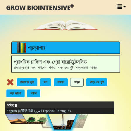
®
GROW BIOINTENSIVE
গ্রন্থাগার
প্রাথমিক চাহিদা এবং গ্রো বায়োইন্টেনসিভ
চাষযোগ্য ভূমি জল পরিবেশ শক্তি খাদ্য এবং পুষ্টি বন্য জায়গা শান্তি
চাষযোগ্য ভূমি
জল
পরিবেশ
শক্তি
খাদ্য এবং পুষ্টি
বন্য জায়গা
শান্তি
শক্তি II
English
普通话
हिंदी
العربية
Español
Português