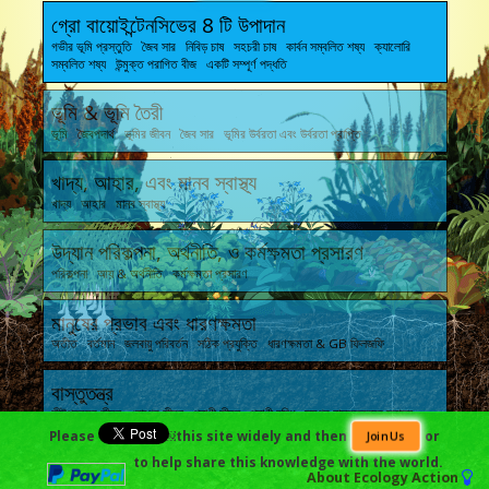
গ্রো বায়োইন্টেনসিভের 8 টি উপাদান
গভীর ভূমি প্রস্তুতি জৈব সার নিবিড় চাষ সহচরী চাষ কার্বন সম্বলিত শষ্য ক্যালোরি
সম্বলিত শষ্য উন্মুক্ত পরাগিত বীজ একটি সম্পূর্ণ পদ্ধতি
ভূমি & ভূমি তৈরী
ভূমি জৈবপদার্থ ভূমির জীবন জৈব সার ভূমির উর্বরতা এবং উর্বরতা প্রাপ্তি
খাদ্য, আহার, এবং মানব স্বাস্থ্য
খাদ্য আহার মানব স্বাস্থ্য
উদ্যান পরিকল্পনা, অর্থনীতি, ও কর্মক্ষমতা প্রসারণ
পরিকল্পনা আয় & অর্থনীতি কর্মক্ষমতা প্রসারণ
মানুষের প্রভাব এবং ধারণক্ষমতা
অতীত বর্তমান জলবায়ু পরিবর্তন সঠিক প্রযুক্তি ধারণক্ষমতা & GB ফিলজফি
বাস্তুতন্ত্র
কীটপতঙ্গের জীবন রোগের জীবন প্রাণী জীবন প্রাণী বৃদ্ধি সমগ্র বাস্তুতন্ত্রের স্বাস্থ্য
Please
￼this site widely and then
or
Join Us
to help share this knowledge with the world.
About
Ecology Action