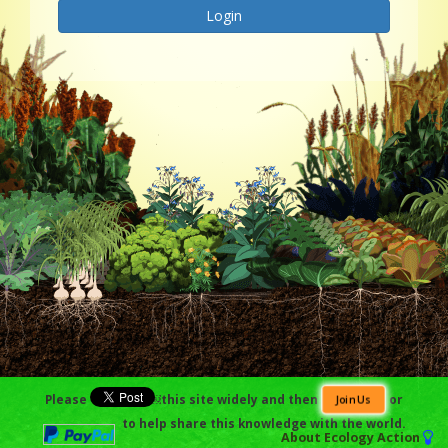
Please
￼this site widely and then
or
Join Us
to help share this knowledge with the world.
About
Ecology Action