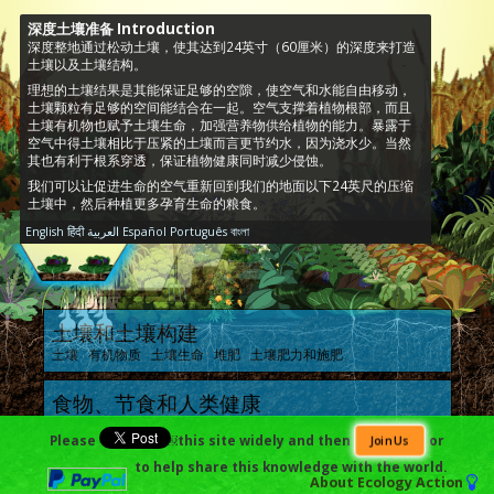
深度土壤准备 Introduction
深度整地通过松动土壤，使其达到24英寸（60厘米）的深度来打造
土壤以及土壤结构。
理想的土壤结果是其能保证足够的空隙，使空气和水能自由移动，
土壤颗粒有足够的空间能结合在一起。空气支撑着植物根部，而且
土壤有机物也赋予土壤生命，加强营养物供给植物的能力。暴露于
空气中得土壤相比于压紧的土壤而言更节约水，因为浇水少。当然
其也有利于根系穿透，保证植物健康同时减少侵蚀。
我们可以让促进生命的空气重新回到我们的地面以下24英尺的压缩
土壤中，然后种植更多孕育生命的粮食。
English
हिंदी
العربية
Español
Português
বাংলা
土壤和土壤构建
土壤 有机物质 土壤生命 堆肥 土壤肥力和施肥
食物、节食和人类健康
食物 节食 人类健康
Please
￼this site widely and then
or
Join Us
to help share this knowledge with the world.
园林规划，经济和可升级性
About
Ecology Action