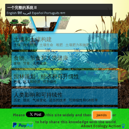
一个完整的系统 II
English
हिंदी
العربية
Español
Português
বাংলা
土壤和土壤构建
土壤 有机物质 土壤生命 堆肥 土壤肥力和施肥
食物、节食和人类健康
食物 节食 人类健康
园林规划，经济和可升级性
种植 收入和经济 可升级性
人类影响和可持续性
历史 现在 气候变化 适当的技术 可持续性和GB哲学
生态系统
Please
￼this site widely and then
or
Join Us
昆虫生命 疾病生命 动物生命 蓄养动物 整体生态系统的健康
to help share this knowledge with the world.
About
Ecology Action