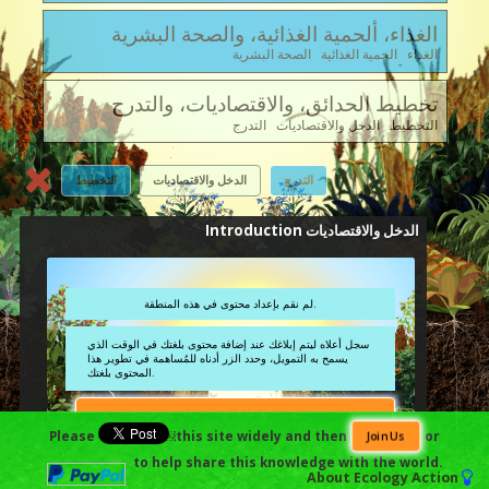
الغذاء، ألحمية الغذائية، والصحة البشرية
الغذاء الحمية الغذائية الصحة البشرية
تخطيط الحدائق، والاقتصاديات، والتدرج
التخطيط الدخل والاقتصاديات التدرج
التدرج
الدخل والاقتصاديات
التخطيط
الدخل والاقتصاديات Introduction
لم نقم بإعداد محتوى في هذه المنطقة.
سجل أعلاه ليتم إبلاغك عند إضافة محتوى بلغتك في الوقت الذي
يسمح به التمويل، وحدد الزر أدناه للمُساهمة في تطوير هذا
المحتوى بلغتك.
Contribute Towards Developing This Content Further in
Your Language.
Please
￼this site widely and then
or
Join Us
to help share this knowledge with the world.
About
Ecology Action