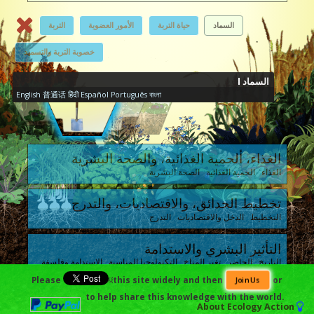
السماد
حياة التربة
الأمور العضوية
التربة
خصوبة التربة والتسميد
السماد I
English
普通话
हिंदी
Español
Português
বাংলা
الغذاء، ألحمية الغذائية، والصحة البشرية
الغذاء الحمية الغذائية الصحة البشرية
تخطيط الحدائق، والاقتصاديات، والتدرج
التخطيط الدخل والاقتصاديات التدرج
التأثير البشري والاستدامة
التاريخ الحاضر تغير المناخ التكنولوجيا المناسبة الاستدامة وفلسفة
GB
Please
￼this site widely and then
or
Join Us
to help share this knowledge with the world.
النظام البيئي
About
Ecology Action