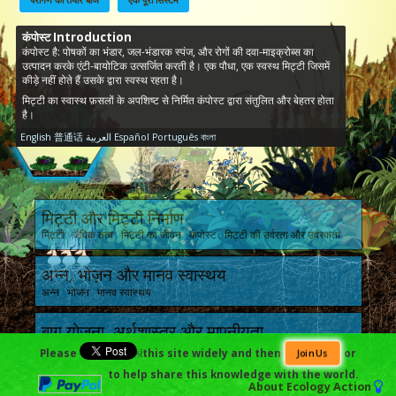
कंपोस्ट Introduction
कंपोस्ट है: पोषकों का भंडार, जल-भंडारक स्पंज, और रोगों की दवा-माइक्रोब्स का
उत्पादन करके एंटी-बायोटिक उत्सर्जित करती है। एक पौधा, एक स्वस्थ मिट्टी जिसमें
कीड़े नहीं होते हैं उसके द्वारा स्वस्थ रहता है।
मिट्टी का स्वास्थ फ़सलों के अपशिष्ट से निर्मित कंपोस्ट द्वारा संतुलित और बेहतर होता
है।
English
普通话
العربية
Español
Português
বাংলা
मिट्टी और मिट्टी निर्माण
मिट्टी जैविक तत्व मिट्टी का जीवन कंपोस्ट मिट्टी की उर्वरता और उर्वरकता
अन्न, भोज़न और मानव स्वास्थय
अन्न भोजन मानव स्वास्थय
बाग योज़ना, अर्थशास्त्र और मापनीयता
योजना आय और अर्थशास्त्र मापनीयता
Please
￼this site widely and then
or
Join Us
to help share this knowledge with the world.
मानव पर प्रभाव और निर्भरता
About
Ecology Action