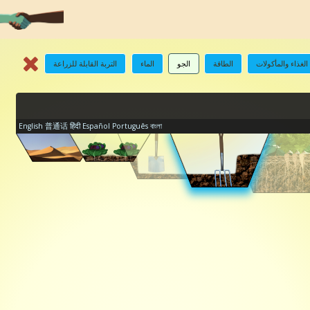
الغذاء والمأكولات
الطاقة
الجو
الماء
التربة القابلة للزراعة
English
普通话
हिंदी
Español
Português
বাংলা