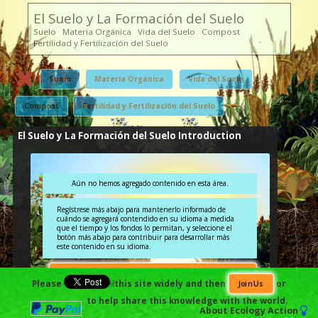
El Suelo y La Formación del Suelo
Suelo Materia Orgánica Vida del Suelo Compost
Fertilidad y Fertilización del Suelo
Suelo
Materia Orgánica
Vida del Suelo
Compost
Fertilidad y Fertilización del Suelo
El Suelo y La Formación del Suelo Introduction
Aún no hemos agregado contenido en esta área.
Regístrese más abajo para mantenerlo informado de
cuándo se agregará contendido en su idioma a medida
que el tiempo y los fondos lo permitan, y seleccione el
botón más abajo para contribuir para desarrollar más
este contenido en su idioma.
Contribute Towards Developing This Content Further in
Please
￼this site widely and then
or
Join Us
Your Language.
to help share this knowledge with the world.
About
Ecology Action