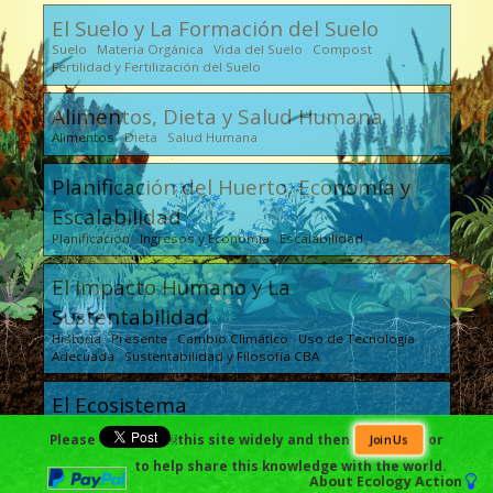
El Suelo y La Formación del Suelo
Suelo Materia Orgánica Vida del Suelo Compost
Fertilidad y Fertilización del Suelo
Alimentos, Dieta y Salud Humana
Alimentos Dieta Salud Humana
Planificación del Huerto, Economía y
Escalabilidad
Planificación Ingresos y Economía Escalabilidad
El Impacto Humano y La
Sustentabilidad
Historia Presente Cambio Climático Uso de Tecnología
Adecuada Sustentabilidad y Filosofía CBA
El Ecosistema
El Ciclo de Vida de los Insectos El Ciclo de Vida de las
Please
￼this site widely and then
or
Join Us
Enfermedades El Ciclo de Vida Animal La Cría de Animales
La Salud Integral del Ecosistema
to help share this knowledge with the world.
About
Ecology Action