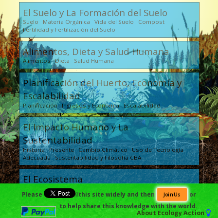
El Suelo y La Formación del Suelo
Suelo Materia Orgánica Vida del Suelo Compost
Fertilidad y Fertilización del Suelo
Alimentos, Dieta y Salud Humana
Alimentos Dieta Salud Humana
Planificación del Huerto, Economía y
Escalabilidad
Planificación Ingresos y Economía Escalabilidad
El Impacto Humano y La
Sustentabilidad
Historia Presente Cambio Climático Uso de Tecnología
Adecuada Sustentabilidad y Filosofía CBA
El Ecosistema
El Ciclo de Vida de los Insectos El Ciclo de Vida de las
Please
￼this site widely and then
or
Join Us
Enfermedades El Ciclo de Vida Animal La Cría de Animales
La Salud Integral del Ecosistema
to help share this knowledge with the world.
About
Ecology Action