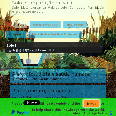
Solo e preparação do solo
Solo Matéria orgânica Vida do solo Composto Fertilidade
e fertilização do solo
Solo
Matéria orgânica
Vida do solo
Composto
Fertilidade e fertilização do solo
Solo I
English
普通话
हिंदी
العربية
Español
বাংলা
Alimentos, dieta e saúde humana
Alimentos Dieta Saúde humana
Planejamento, economia e
escalabilidade do jardim
Planejamento Rendimento e economia Escalabilidade
Please
￼this site widely and then
or
Join Us
to help share this knowledge with the world.
Impacto humano e sustentabilidade
About
Ecology Action