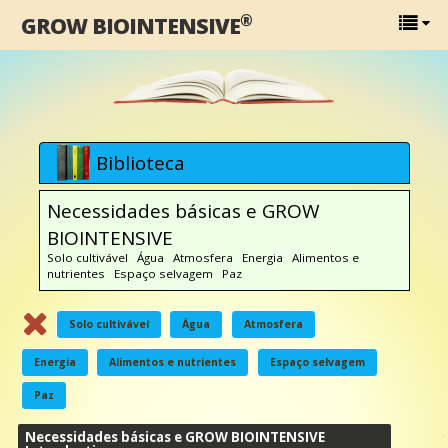
®
GROW BIOINTENSIVE
Biblioteca
Necessidades básicas e GROW
BIOINTENSIVE
Solo cultivável Água Atmosfera Energia Alimentos e
nutrientes Espaço selvagem Paz
Solo cultivável
Água
Atmosfera
Energia
Alimentos e nutrientes
Espaço selvagem
Paz
Necessidades básicas e GROW BIOINTENSIVE