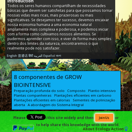
Introduction
Todos os seres humanos compartilham de necessidades
básicas que devem ser satisfeitas para que possamos tornar
nossas vidas mais ricas, mais prazerosas ou mais
significativas. Se desejamos ter sucesso, devemos encaixar
nossa economia humana a uma economia natural
amplamente mais complexa e poderosa, e podemos iniciar
com a forma como cultivamos nossos alimentos. Se
pudermos aprender com isso, e viver de forma mais simples
dentro dos limites da natureza, encontraremos o que
realmente pode nos satisfazer.
English
普通话
हिंदी
العربية
Español
বাংলা
8 componentes de GROW
BIOINTENSIVE
Preparação profunda do solo Composto Plantio intensivo
Plantas companheiras Plantações eficientes em carbono
Plantações eficientes em calorias Sementes de polinização
aberta A abordagem do Sistema Integral
Solo e preparação do solo
Please
￼this site widely and then
or
Join Us
Solo Matéria orgânica Vida do solo Composto Fertilidade
to help share this knowledge with the world.
e fertilização do solo
About
Ecology Action