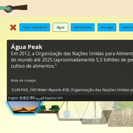
Solo cultivável
Água
Atmosfera
Energia
Alimen
Água Peak
Em 2012, a Organização das Nações Unidas para Aliment
do mundo até 2025 (aproximadamente 5,5 bilhões de pess
1
cultivo de alimentos.
Nota de rodapé:
1) UN FAO,
FAO Water Reports #38
, Organização das Nações Unidas pa
English
普通话
हिंदी
العربية
Español
বাংলা