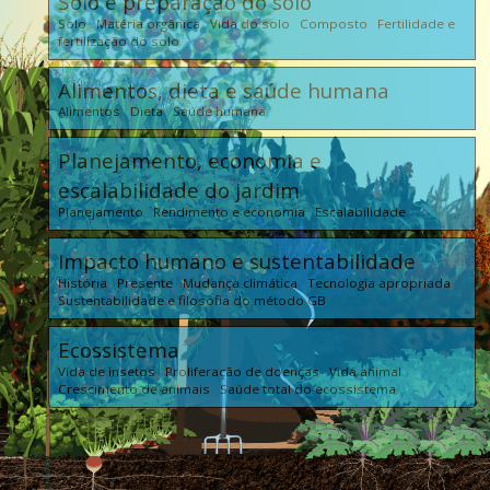
Solo e preparação do solo
Solo Matéria orgânica Vida do solo Composto Fertilidade e
fertilização do solo
Alimentos, dieta e saúde humana
Alimentos Dieta Saúde humana
Planejamento, economia e
escalabilidade do jardim
Planejamento Rendimento e economia Escalabilidade
Impacto humano e sustentabilidade
História Presente Mudança climática Tecnologia apropriada
Sustentabilidade e filosofia do método GB
Ecossistema
Vida de insetos Proliferação de doenças Vida animal
Crescimento de animais Saúde total do ecossistema